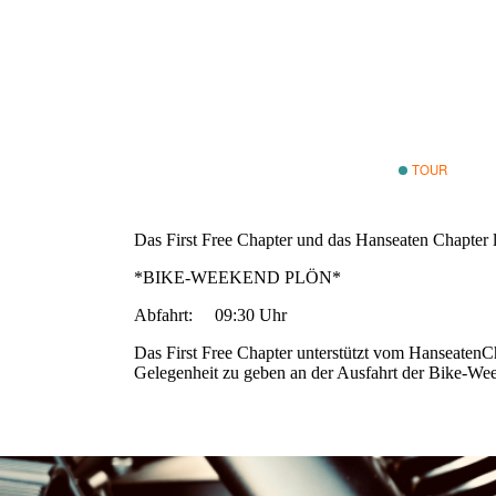
18. Juni 20
WANN:
Treffpunkt
WO:
Alte Landstra
22949 Ammer
Deutschland
Kostenlos
PREIS:
TOUR
Das First Free Chapter und das Hanseaten Chapter
*BIKE-WEEKEND PLÖN*
Abfahrt: 09:30 Uhr
Das First Free Chapter unterstützt vom HanseatenCha
Gelegenheit zu geben an der Ausfahrt der Bike-W