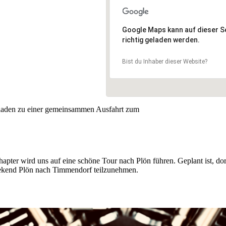
16 um 9:00 – 16:30
ße 47
Google Maps kann auf dieser Se
sbek
richtig geladen werden.
Bist du Inhaber dieser Website?
 laden zu einer gemeinsammen Ausfahrt zum
pter wird uns auf eine schöne Tour nach Plön führen. Geplant ist, dort 
eekend Plön nach Timmendorf teilzunehmen.