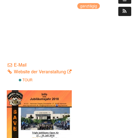
27. Juli 2018 – 29. Juli 2018
ganztägig
WO:
Triple Jubiläums Open Air
Entenfangweg 2
30419 Hannover
Deutschland
KONTAKT:
H.O.G. Hannover Chapter
E-Mail
Website der Veranstaltung
TOUR