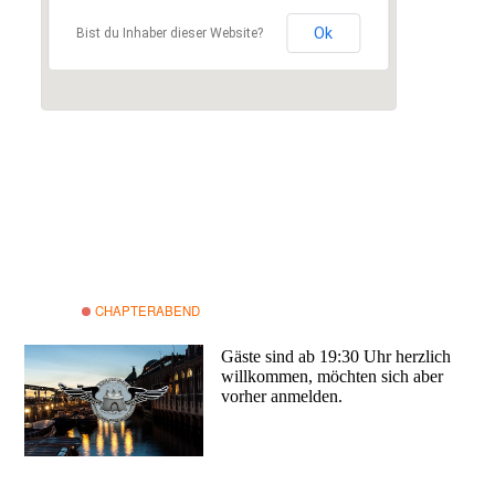
Ok
Bist du Inhaber dieser Website?
WANN:
2. April 2015 um 19:30
WO:
Gilde Bowling
Wandsbeker Zollstraße 25-29
22041 Hamburg
Deutschland
CHAPTERABEND
Gäste sind ab 19:30 Uhr herzlich
willkommen, möchten sich aber
vorher anmelden.