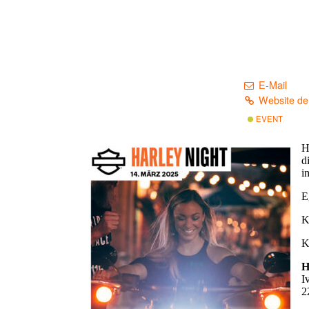
14. März 20
WANN:
Harley-Davids
WO:
Ivo-Hauptman
Hamburg-N
KONTAKT:
040 41 30 3
E-Mail
Website de
EVENT
H
d
i
E
K
H
I
2