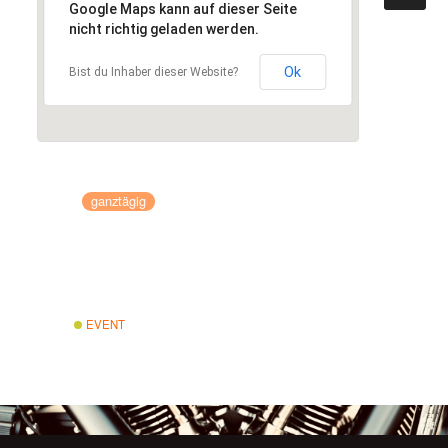
Google Maps kann auf dieser Seite
nicht richtig geladen werden.
Ok
Bist du Inhaber dieser Website?
WANN:
1. September 2014 – 7. September
2014
ganztägig
WO:
Faaker See
Faaker See
Österreich
EVENT