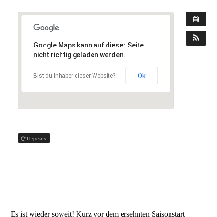
Google Maps kann auf dieser Seite
nicht richtig geladen werden.
Ok
Bist du Inhaber dieser Website?
WANN:
24. Februar 2017 um 9:00 – 18:00
Repeats
WO:
Hamburg Messe
Karolinenstraße
Hamburg
Deutschland
Es ist wieder soweit! Kurz vor dem ersehnten Saisonstart