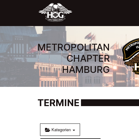
0:00
1:00
METROPOLITAN
2:00
CHAPTER
HAMBURG
3:00
4:00
TERMINE
5:00
6:00
Kategorien