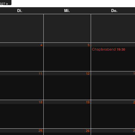
027
Di.
Mi.
Do.
4
5
Chapterabend
19:30
11
12
1
18
19
2
25
26
2