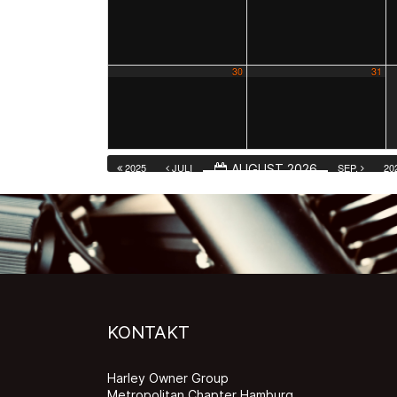
30
31
2025
JULI
SEP.
20
AUGUST 2026
KONTAKT
Harley Owner Group
Metropolitan Chapter Hamburg