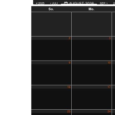
2025
JULI
SEP.
2
AUGUST 2026
So.
Mo.
2
3
9
10
16
17
23
24