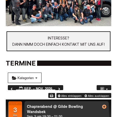
INTERESSE?
DANN NIMM DOCH EINFACH KONTAKT MIT UNS AUF!
TERMINE
Kategorien
SEP. – NOV. 2026
Alles einklappen
Alles ausklappen
SEP.
Chapterabend
@ Gilde Bowling
3
Wandsbek
Do.
Sep. 3 um 19:30 – 21:30